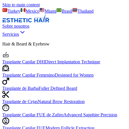
Skip to main content
Turkey
Mexico
Miami
Brasil
Thailand
Sobre nosotros
Servicios
Hair & Beard & Eyebrow
Trasplante Capilar DHI
Direct Implantation Technique
Trasplante Capilar Femenino
Designed for Women
Trasplante de Barba
Fuller Defined Beard
Trasplante de Cejas
Natural Brow Restoration
Trasplante Capilar FUE de Zafiro
Advanced Sapphire Precision
Trasplante Capilar FUE
Modern Follicle Extraction