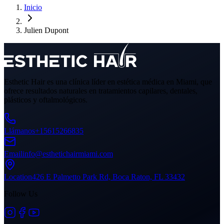
Inicio
Julien Dupont
Esthetic Hair es una clínica líder en estética médica en Miami, que
ofrece resultados naturales en tratamientos capilares, dentales,
plásticos y oftalmológicos.
Llámanos
+15615266835
Email
info@esthetichairmiami.com
Location
426 E Palmetto Park Rd, Boca Raton, FL 33432
Follow Us