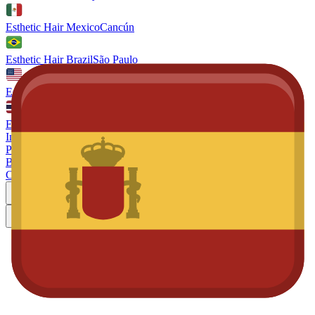
Esthetic Hair Mexico
Cancún
Esthetic Hair Brazil
São Paulo
Esthetic Hair Miami
United Stated
Esthetic Hair Thailand
Phuket
Inicio
Precios
Blog
Contáctenos
Miami
Reservar consulta