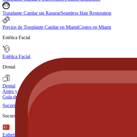
Trasplante Capilar sin Rasurar
Seamless Hair Restoration
Precios de Trasplante Capilar en Miami
Costos en Miami
Estética Facial
Estética Facial
Dental
Dental
Antes y Después
Guía del Paciente
Sucursales
Sucursales
Esthetic Hair Turkey
Istanbul