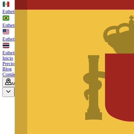
Esthetic Hair Mexico
Cancún
Esthetic Hair Brazil
São Paulo
Esthetic Hair Miami
United Stated
Esthetic Hair Thailand
Phuket
Inicio
Precios
Blog
Contáctenos
Miami
Reservar consulta