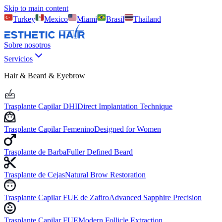
Skip to main content
Turkey
Mexico
Miami
Brasil
Thailand
Sobre nosotros
Servicios
Hair & Beard & Eyebrow
Trasplante Capilar DHI
Direct Implantation Technique
Trasplante Capilar Femenino
Designed for Women
Trasplante de Barba
Fuller Defined Beard
Trasplante de Cejas
Natural Brow Restoration
Trasplante Capilar FUE de Zafiro
Advanced Sapphire Precision
Trasplante Capilar FUE
Modern Follicle Extraction