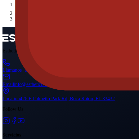
Inicio
Ahmet Yılmaz
Esthetic Hair es una clínica líder en estética médica en Miami, que ofr
Llámanos
+15615266835
Email
info@esthetichairmiami.com
Location
426 E Palmetto Park Rd, Boca Raton, FL 33432
Follow Us
Servicios